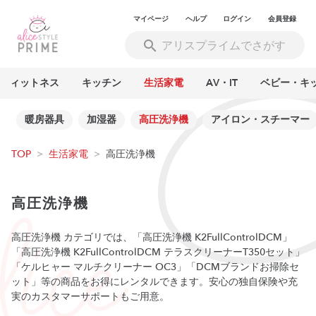
マイページ
ヘルプ
ログイン
会員登録
フィットネス
キッチン
生活家電
AV・IT
ベビー・キ
ー
暖房器具
加湿器
高圧洗浄機
アイロン・スチーマー
TOP
>
生活家電
>
高圧洗浄機
高圧洗浄機
高圧洗浄機 カテゴリでは、「高圧洗浄機 K2FullControlDCM」
「高圧洗浄機 K2FullControlDCM テラスクリーナーT350セット」
「ケルヒャー マルチクリーナー OC3」「DCMブランドお掃除セ
ット」等の商品をお得にレンタルできます。安心の独自保険や充
実のカスタマーサポートもご用意。