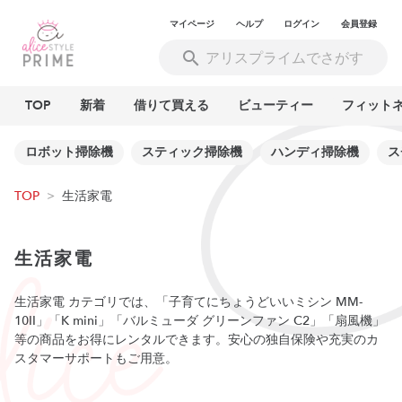
マイページ
ヘルプ
ログイン
会員登録
TOP
新着
借りて買える
ビューティー
フィット
ロボット掃除機
スティック掃除機
ハンディ掃除機
ス
TOP
>
生活家電
生活家電
生活家電 カテゴリでは、「子育てにちょうどいいミシン MM-
10II」「K mini」「バルミューダ グリーンファン C2」「扇風機」
等の商品をお得にレンタルできます。安心の独自保険や充実のカ
スタマーサポートもご用意。