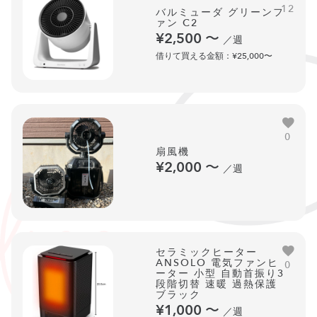
12
バルミューダ グリーンフ
ァン C2
¥2,500
〜
／週
借りて買える金額：¥25,000〜
0
扇風機
¥2,000
〜
／週
セラミックヒーター
ANSOLO 電気ファンヒ
0
ーター 小型 自動首振り3
段階切替 速暖 過熱保護
ブラック
¥1,000
〜
／週