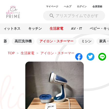
マイページ
ヘルプ
ログイン
会員登録
フィットネス
キッチン
生活家電
AV・IT
ベビー・キ
湿器
高圧洗浄機
アイロン・スチーマー
ミシン
家具
TOP
>
生活家電
>
アイロン・スチーマー