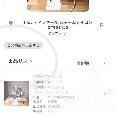
T-faL ティファール スチームアイロン
DT9531J0
1
ティファール
この商品を出品する
出品リスト
金額順
¥700
／週
1ヶ月
¥850
／週
2週間
¥1,000
／週
1週間
8/13
からレンタル可能
Webでは予約できません。アプリをご利用ください。
状態
目立つ傷や汚れなし
発送元
兵庫県
配送方法
匿名配送
出品者
ポテト