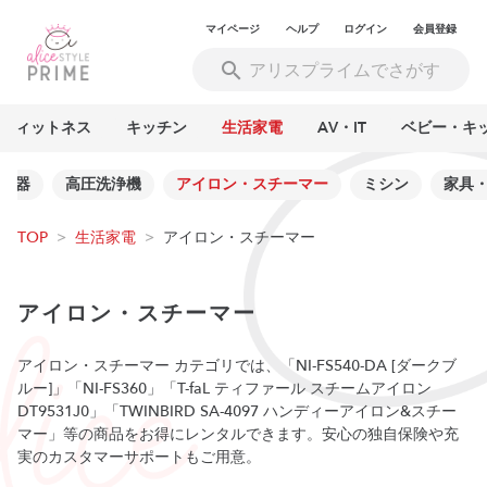
マイページ
ヘルプ
ログイン
会員登録
フィットネス
キッチン
生活家電
AV・IT
ベビー・キ
湿器
高圧洗浄機
アイロン・スチーマー
ミシン
家具
TOP
>
生活家電
>
アイロン・スチーマー
アイロン・スチーマー
アイロン・スチーマー カテゴリでは、「NI-FS540-DA [ダークブ
ルー]」「NI-FS360」「T-faL ティファール スチームアイロン
DT9531J0」「TWINBIRD SA-4097 ハンディーアイロン&スチー
マー」等の商品をお得にレンタルできます。安心の独自保険や充
実のカスタマーサポートもご用意。