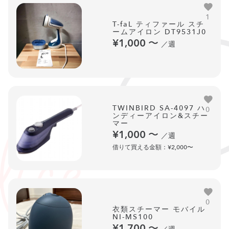
1
T-faL ティファール スチ
ームアイロン DT9531J0
¥1,000
〜
／週
TWINBIRD SA-4097 ハ
0
ンディーアイロン&スチー
マー
¥1,000
〜
／週
借りて買える金額：¥2,000〜
0
衣類スチーマー モバイル
NI-MS100
¥1,700
〜