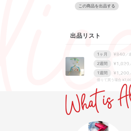
この商品を出品する
出品リスト
¥840
1ヶ月
／
¥1,020
2週間
W
¥1,200
1週間
借りて買う場合 ¥7,00