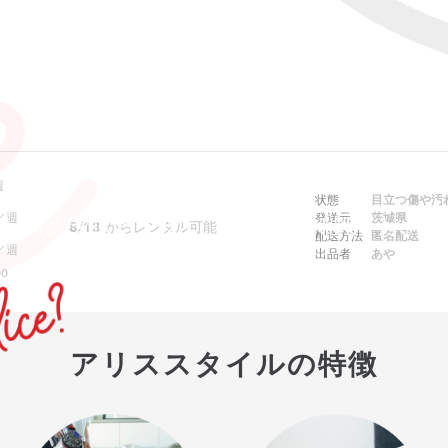
週
状態
目立つ傷や汚
／週
発送元
茨城県
ebでは予約できません。アプリをご利用ください
8/13
からレンタル可能
配送方法
匿名配送
／週
出品者
あや
0
アリススタイルの特徴