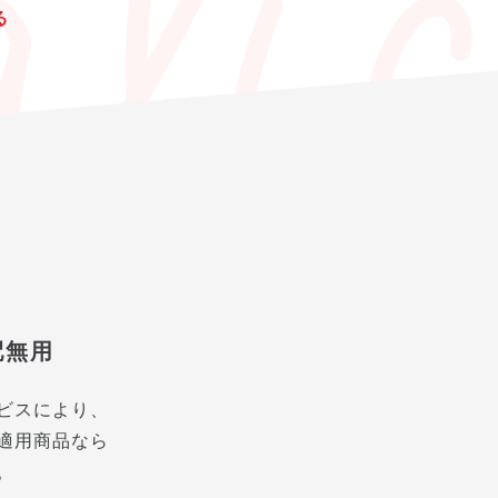
る
配無用
ビスにより、
適用商品なら
。