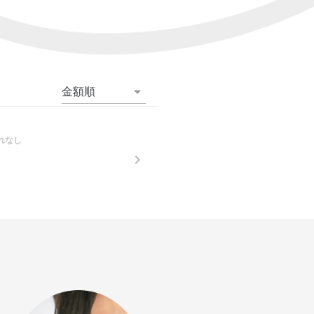
金額順
れなし
。