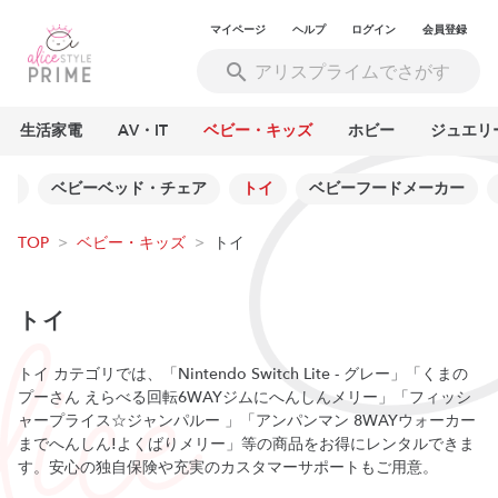
マイページ
ヘルプ
ログイン
会員登録
生活家電
AV・IT
ベビー・キッズ
ホビー
ジュエリ
ー
ベビーベッド・チェア
トイ
ベビーフードメーカー
TOP
>
ベビー・キッズ
>
トイ
トイ
トイ カテゴリでは、「Nintendo Switch Lite - グレー」「くまの
プーさん えらべる回転6WAYジムにへんしんメリー」「フィッシ
ャープライス☆ジャンパルー 」「アンパンマン 8WAYウォーカー
までへんしん!よくばりメリー」等の商品をお得にレンタルできま
す。安心の独自保険や充実のカスタマーサポートもご用意。