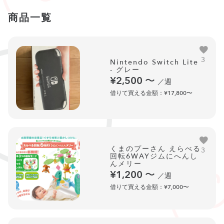
商品一覧
3
Nintendo Switch Lite
- グレー
¥2,500
〜
／週
借りて買える金額：¥17,800〜
くまのプーさん えらべる
3
回転6WAYジムにへんし
んメリー
¥1,200
〜
／週
借りて買える金額：¥7,000〜