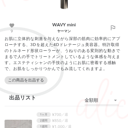
WAVY mini
9
ヤーマン
お肌に立体的な刺激を与えながら深部の筋肉に効率的にアプ
ローチする、3Dを超えた4Dドレナージュ美容器。特許取得
のトルネード形状ローラーが、うねりのある変則的な動きで
まるで人の手でトリートメントしているような体感を与えま
す。エステティシャンの手技のようにお肌に密着する感触
で、お肌をしっかりつかんでもみ流してくれますよ。
この商品を出品する
出品リスト
金額順
¥700
／週
1ヶ月
¥850
／週
2週間
¥1,000
／週
1週間