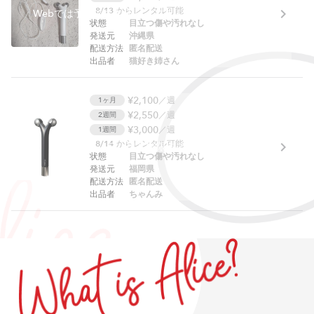
8/13
からレンタル可能
Webでは予約できません。アプリをご利用ください。
状態
目立つ傷や汚れなし
発送元
沖縄県
配送方法
匿名配送
出品者
猫好き姉さん
¥2,100
／週
1ヶ月
¥2,550
／週
2週間
¥3,000
／週
1週間
8/14
からレンタル可能
貸し出し制限中です
状態
目立つ傷や汚れなし
発送元
福岡県
配送方法
匿名配送
出品者
ちゃんみ