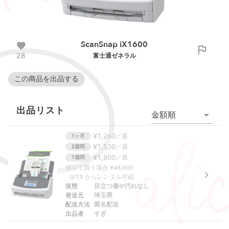
ScanSnap iX1600
28
富士通ゼネラル
この商品を出品する
出品リスト
金額順
¥1,260
／週
1ヶ月
¥1,530
／週
2週間
¥1,800
／週
1週間
借りて買う場合 ¥48,000
ただいまこの商品はレンタルできません
8/13
からレンタル可能
状態
目立つ傷や汚れなし
発送元
埼玉県
配送方法
匿名配送
出品者
すぎ