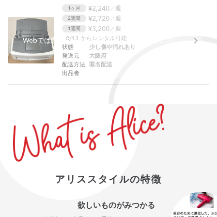
¥2,240
／週
1ヶ月
¥2,720
／週
2週間
¥3,200
／週
1週間
8/13
からレンタル可能
Webでは予約できません。アプリをご利用ください。
状態
少し傷や汚れあり
発送元
大阪府
配送方法
匿名配送
出品者
アリススタイルの特徴
欲しいものがみつかる