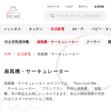
マイページ
ヘルプ
ログイン
会員登録
フィットネス
キッチン
生活家電
AV・IT
ベビー・キ
ァン付き空気清浄機
扇風機・サーキュレーター
クーラー
TOP
>
生活家電
>
扇風機・サーキュレーター
扇風機・サーキュレーター
扇風機・サーキュレーター カテゴリでは、「Pure Cool Me 」
「サーキュレーター」「フランフラン 手持ち扇風機」「扇風
機」等の商品をお得にレンタルできます。安心の独自保険や充実
のカスタマーサポートもご用意。