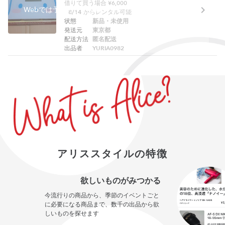
借りて買う場合 ¥6,000
Webでは予約できません。アプリをご利用ください。
8/14
からレンタル可能
状態
新品・未使用
発送元
東京都
配送方法
匿名配送
出品者
YURIA0982
アリススタイルの特徴
欲しいものがみつかる
今流行りの商品から、季節のイベントごと
に必要になる商品まで、数千の出品から欲
しいものを探せます