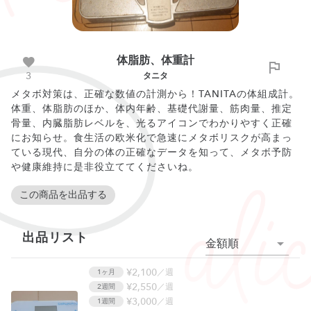
体脂肪、体重計
3
タニタ
メタボ対策は、正確な数値の計測から！TANITAの体組成計。
体重、体脂肪のほか、体内年齢、基礎代謝量、筋肉量、推定
骨量、内臓脂肪レベルを、光るアイコンでわかりやすく正確
にお知らせ。食生活の欧米化で急速にメタボリスクが高まっ
ている現代、自分の体の正確なデータを知って、メタボ予防
や健康維持に是非役立ててくださいね。
この商品を出品する
出品リスト
金額順
¥2,100
／週
1ヶ月
¥2,550
／週
2週間
¥3,000
／週
1週間