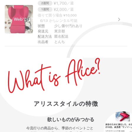
¥1,700
／週
2週間
¥2,000
／週
1週間
借りて買う場合 ¥10,000
Webでは予約できません。アプリをご利用ください。
8/13
からレンタル可能
状態
少し傷や汚れあり
発送元
東京都
配送方法
匿名配送
出品者
とんち
アリススタイルの特徴
欲しいものがみつかる
今流行りの商品から、季節のイベントごと