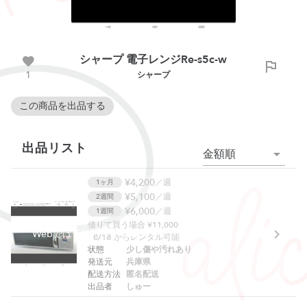
シャープ 電子レンジRe-s5c-w
1
シャープ
この商品を出品する
出品リスト
金額順
¥4,200
／週
1ヶ月
¥5,100
／週
2週間
¥6,000
／週
1週間
借りて買う場合 ¥11,000
Webでは予約できません。アプリをご利用ください。
8/18
からレンタル可能
状態
少し傷や汚れあり
発送元
兵庫県
配送方法
匿名配送
出品者
しゅー