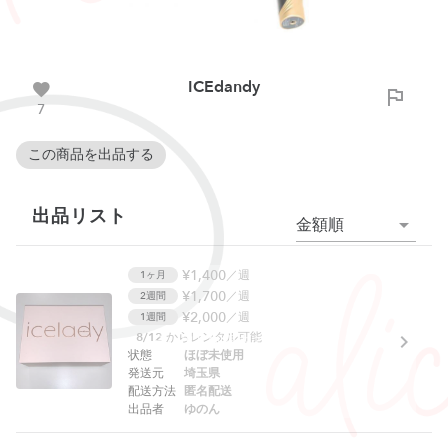
ICEdandy
7
この商品を出品する
出品リスト
金額順
¥1,400
／週
1ヶ月
¥1,700
／週
2週間
¥2,000
／週
1週間
8/12
からレンタル可能
貸し出し制限中です
状態
ほぼ未使用
発送元
埼玉県
配送方法
匿名配送
出品者
ゆのん