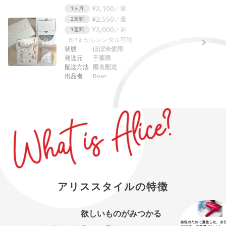
¥2,100
／週
1ヶ月
¥2,550
／週
2週間
¥3,000
／週
1週間
8/12
からレンタル可能
Webでは予約できません。アプリをご利用ください。
状態
ほぼ未使用
発送元
千葉県
配送方法
匿名配送
出品者
Rose
アリススタイルの特徴
欲しいものがみつかる