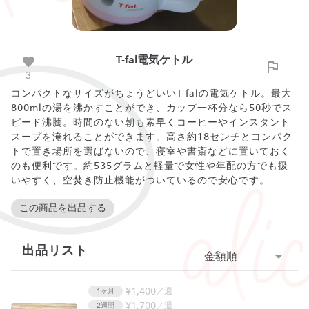
T-fal電気ケトル
3
コンパクトなサイズがちょうどいいT-falの電気ケトル。最大
800mlの湯を沸かすことができ、カップ一杯分なら50秒でス
ピード沸騰。時間のない朝も素早くコーヒーやインスタント
スープを淹れることができます。高さ約18センチとコンパク
トで置き場所を選ばないので、寝室や書斎などに置いておく
のも便利です。約535グラムと軽量で女性や年配の方でも扱
いやすく、空焚き防止機能がついているので安心です。
この商品を出品する
出品リスト
金額順
¥1,400
／週
1ヶ月
¥1,700
／週
2週間