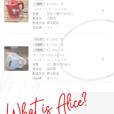
¥2,000
／週
1週間
8/14
からレンタル可能
Webでは予約できません。アプリをご利用ください。
状態
目立つ傷や汚れなし
発送元
大阪府
配送方法
匿名配送
出品者
トイ
¥1,400
／週
1ヶ月
¥1,700
／週
2週間
¥2,000
／週
1週間
借りて買う場合 ¥4,000
Webでは予約できません。アプリをご利用ください。
8/14
からレンタル可能
状態
少し傷や汚れあり
発送元
福岡県
配送方法
匿名配送
出品者
あちゃこ