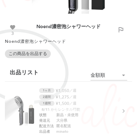
Noend濃密泡シャワーヘッド
3
Noend濃密泡シャワーヘッド
この商品を出品する
出品リスト
金額順
¥1,050
／週
1ヶ月
¥1,275
／週
2週間
¥1,500
／週
1週間
8/15
からレンタル可能
貸し出し制限中です
状態
新品・未使用
発送元
大分県
配送方法
匿名配送
出品者
minato