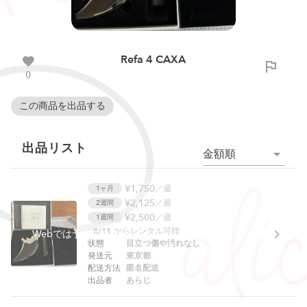
Refa 4 CAXA
0
この商品を出品する
出品リスト
金額順
¥1,750
／週
1ヶ月
¥2,125
／週
2週間
¥2,500
／週
1週間
8/11
からレンタル可能
Webでは予約できません。アプリをご利用ください。
状態
目立つ傷や汚れなし
発送元
東京都
配送方法
匿名配送
出品者
あらじ