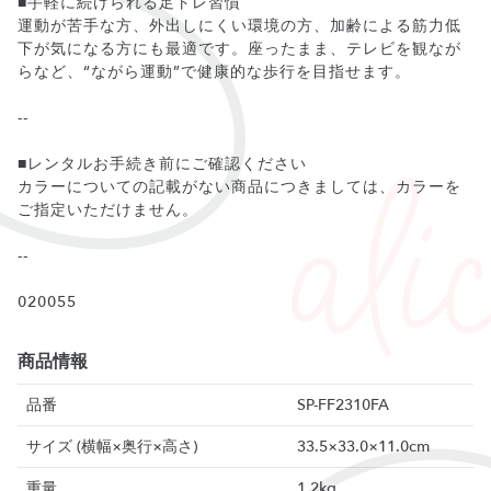
■手軽に続けられる足トレ習慣
運動が苦手な方、外出しにくい環境の方、加齢による筋力低
下が気になる方にも最適です。座ったまま、テレビを観なが
らなど、“ながら運動”で健康的な歩行を目指せます。
--
■レンタルお手続き前にご確認ください
カラーについての記載がない商品につきましては、カラーを
ご指定いただけません。
--
商品情報
品番
SP-FF2310FA
サイズ (横幅×奥行×高さ)
33.5×33.0×11.0cm
重量
1.2kg