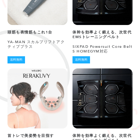
頭筋も表情筋もこれ1台
体幹を効率よく鍛える、次世代
EMSトレーニングベルト
YA-MAN スカルプリフトアク
ティブプラス
SIXPAD Powersuit Core Belt
S HOMEGYM対応
送料無料
送料無料
首トレで美姿勢を目指す
体幹を効率よく鍛える、次世代