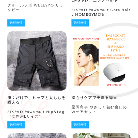
EMSトレーニングベルト
クルールラボ WELLSPO リラ
クビー
SIXPAD Powersuit Core Belt
L HOMEGYM対応
送料無料
送料無料
履くだけで、ヒップと太ももを
温もりケアで美巡る毎日
鍛える！
星岡商事 やさしく包む癒しの
SIXPAD Powersuit Hip&Leg
Wケアセット
（女性用Lサイズ）
送料無料
送料無料