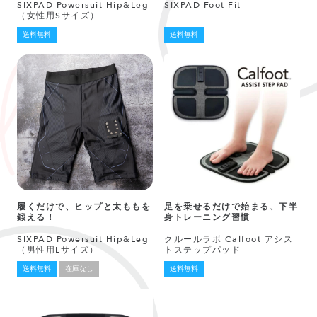
SIXPAD Powersuit Hip&Leg
SIXPAD Foot Fit
（女性用Sサイズ）
送料無料
送料無料
履くだけで、ヒップと太ももを
足を乗せるだけで始まる、下半
鍛える！
身トレーニング習慣
SIXPAD Powersuit Hip&Leg
クルールラボ Calfoot アシス
（男性用Lサイズ）
トステップパッド
送料無料
在庫なし
送料無料