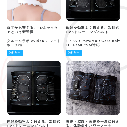
首元から整える、4Dネックケ
体幹を効率よく鍛える、次世代
アという新習慣
EMSトレーニングベルト
クルールラボ eviden スマート
SIXPAD Powersuit Core Belt
ネック極
LL HOMEGYM対応
送料無料
送料無料
体幹を効率よく鍛える、次世代
腹筋・脇腹・背筋を一度に鍛え
EMSトレーニングベルト
る、体幹集中パワースーツ