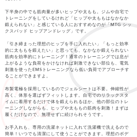
下半身の中でも筋肉量が多いヒップや太もも。ジムや自宅で
トレーニングをしているけれど「ヒップや太ももはなかなか
鍛えられない」と感じている人におすすめなのが「MTG シッ
クスパッド ヒップアンドレッグ」です。
「引き締まった理想のヒップを手に入れたい」「もっと効率
的に太ももを鍛えたい」と思っても、なかなか鍛えられない
筋肉を効率的にトレーニング！通常のトレーニングでは息が
上がるような負荷をかけなければ刺激できない部位も、電気
刺激を使ったEMSトレーニングなら低い負荷でアプローチす
ることができますよ。
布製電極を採用しているのでジェルシートは不要。伸縮性が
高く、体形を選ばずフィットします。自宅でのリラックスタ
イムに着用するだけで体を鍛えられるほか、他の部位のトレ
ーニングしながらも、ヒップや太ももの筋肉を刺激！まずは
履くだけなので、無理せずに続けられそうです。
お手入れも、専用の洗濯ネットに入れて洗濯機で洗えるので
簡単！いつでも清潔にして使うことができます。理想のボデ