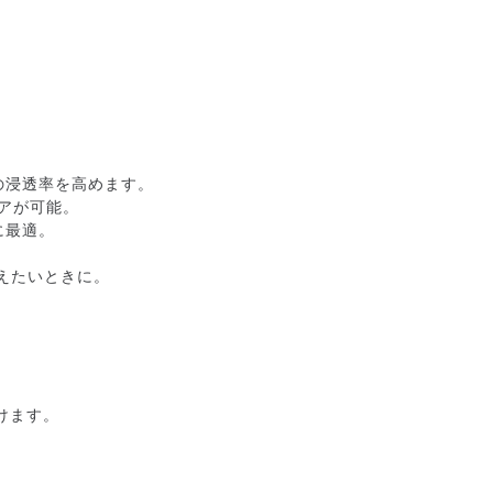
の浸透率を高めます。
アが可能。
に最適。
えたいときに。
けます。