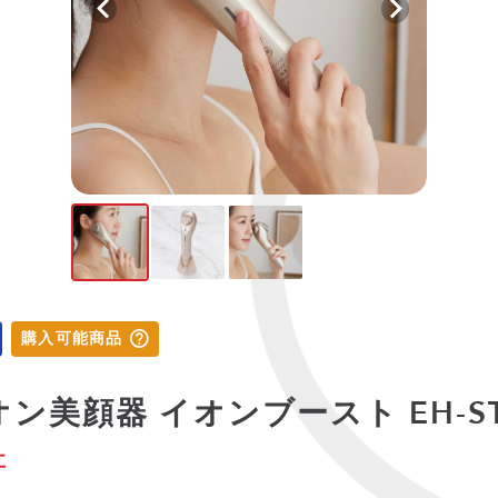
購入可能商品
 イオン美顔器 イオンブースト EH-S
社