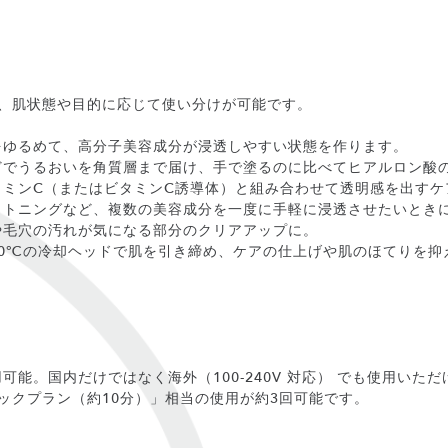
り、肌状態や目的に応じて使い分けが可能です。
をゆるめて、高分子美容成分が浸透しやすい状態を作ります。
どでうるおいを角質層まで届け、手で塗るのに比べてヒアルロン酸
タミンC（またはビタミンC誘導体）と組み合わせて透明感を出すケ
イトニングなど、複数の美容成分を一度に手軽に浸透させたいとき
や毛穴の汚れが気になる部分のクリアアップに。
10℃の冷却ヘッドで肌を引き締め、ケアの仕上げや肌のほてりを抑
能。国内だけではなく海外（100-240V 対応） でも使用いただ
ックプラン（約10分）」相当の使用が約3回可能です。