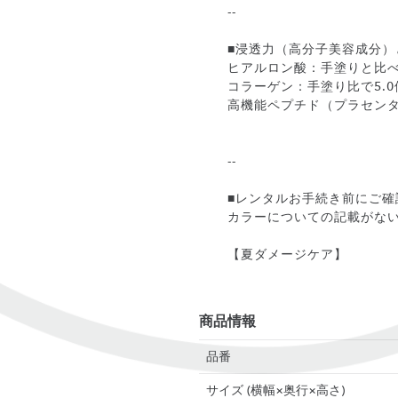
--
■浸透力（高分子美容成分）
ヒアルロン酸：手塗りと比べ
コラーゲン：手塗り比で5.0
高機能ペプチド（プラセンタ
--
■レンタルお手続き前にご確
カラーについての記載がな
【夏ダメージケア】
商品情報
品番
サイズ (横幅×奥行×高さ)