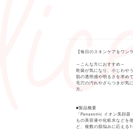
【毎日のスキンケアをワン
～こんな方におすすめ～
乾燥が気になり、小じわや
肌の透明感や明るさを求め
毛穴の汚れやざらつきが気
方。
■製品概要
「Panasonic イオン
もの美容液や化粧水などを
ど、複数の肌悩みに応える1