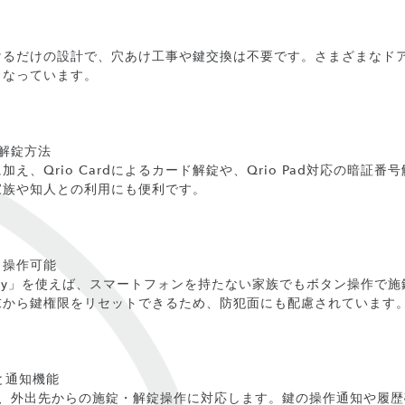
けるだけの設計で、穴あけ工事や鍵交換は不要です。さまざまなド
となっています。
解錠方法
え、Qrio Cardによるカード解錠や、Qrio Pad対応の暗証
家族や知人との利用にも便利です。
でも操作可能
 Key」を使えば、スマートフォンを持たない家族でもボタン操作で
末から鍵権限をリセットできるため、防犯面にも配慮されています
作と通知機能
ことで、外出先からの施錠・解錠操作に対応します。鍵の操作通知や履