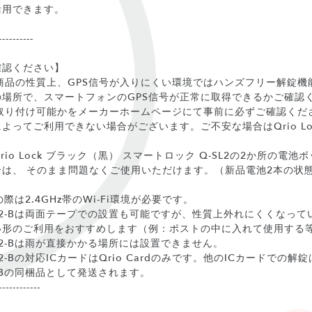
活用できます。
----------
確認ください】
2は商品の性質上、GPS信号が入りにくい環境ではハンズフリー解錠
場所で、スマートフォンのGPS信号が正常に取得できるかご確認
2が取り付け可能かをメーカーホームページにて事前に必ずご確認く
よってご利用できない場合がございます。ご不安な場合はQrio Lo
io Lock ブラック（黒） スマートロック Q-SL2の2か所の電
は、 そのまま問題なくご使用いただけます。（新品電池2本の状態
用の際は2.4GHz帯のWi-Fi環境が必要です。
 Q‐KP2-Bは両面テープでの設置も可能ですが、性質上外れにくくな
い形のご利用をおすすめします（例：ポストの中に入れて使用する
Q‐KP2-Bは雨が直接かかる場所には設置できません。
‐KP2-Bの対応ICカードはQrio Cardのみです。他のICカードでの解錠
KP2-Bの同梱品として発送されます。
------------