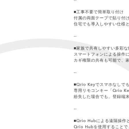
■工事不要で簡単取り付け
付属の両面テープで貼り付
住宅でも導入しやすい仕様
--
■家族で共有しやすい多彩な
スマートフォンによる操作に加
カギ権限の共有も可能で、
--
■Qrio Keyでスマホなし
専用リモコンキー「Qrio
紛失した場合でも、登録端
--
■Qrio Hubによる遠隔操
Qrio Hubを使用する