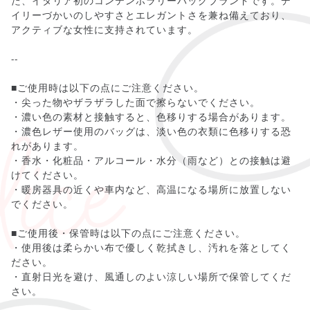
た、イタリア初のコンテンポラリーバッグブランドです。デ
イリーづかいのしやすさとエレガントさを兼ね備えており、
アクティブな女性に支持されています。
--
■ご使用時は以下の点にご注意ください。
・尖った物やザラザラした面で擦らないでください。
・濃い色の素材と接触すると、色移りする場合があります。
・濃色レザー使用のバッグは、淡い色の衣類に色移りする恐
れがあります。
・香水・化粧品・アルコール・水分（雨など）との接触は避
けてください。
・暖房器具の近くや車内など、高温になる場所に放置しない
でください。
■ご使用後・保管時は以下の点にご注意ください。
・使用後は柔らかい布で優しく乾拭きし、汚れを落としてく
ださい。
・直射日光を避け、風通しのよい涼しい場所で保管してくだ
さい。