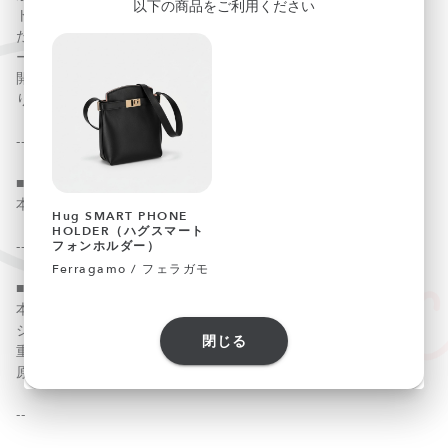
以下の商品をご利用ください
トップハンドルで持つことでミニトートバッグとして、ま
た、取り外し可能なショルダーストラップを付けてショルダ
ーバッグとしてと、2WAYで使用可能です。
開閉はマグネット式ボタン、バッグ内側にカード入れ×2あ
り。
--
■素材
本体：カーフレザー
Hug SMART PHONE
HOLDER（ハグスマート
--
フォンホルダー）
Ferragamo / フェラガモ
■仕様
本体サイズ：W160mm × H200mm × D60mm
ショルダー長さ：（最短）1,040mm、（最長）1,160mm
閉じる
重さ：約280ｇ
原産国：イタリア
--