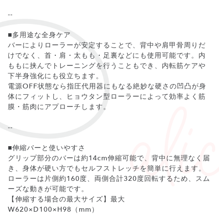
--
■多用途な全身ケア
バーによりローラーが安定することで、背中や肩甲骨周りだ
けでなく、首・肩・太もも・足裏などにも使用可能です。内
ももに挟んでトレーニングを行うこともでき、内転筋ケアや
下半身強化にも役立ちます。
電源OFF状態なら指圧代用器にもなる絶妙な硬さの凹凸が身
体にフィットし、ヒョウタン型ローラーによって効率よく筋
膜・筋肉にアプローチします。
--
■伸縮バーと使いやすさ
グリップ部分のバーは約14cm伸縮可能で、背中に無理なく届
き、身体が硬い方でもセルフストレッチを簡単に行えます。
ローラーは片側約160度、両側合計320度回転するため、スム
ーズな動きが可能です。
【伸縮する場合の最大サイズ】最大
W620×D100×H98（mm）