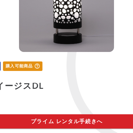
購入可能商品
c イージスDL
プライム レンタル手続きへ