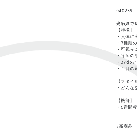
040239
光触媒で
【特徴】
・人体に
・3種類
・可視光に
・除菌の
・37db
・１日の
【スタイ
・どんな
【機能】
・6畳間程
#新商品