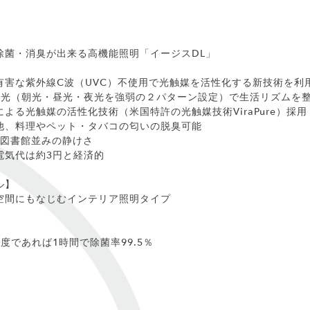
除菌・消臭が出来る高機能照明「イージスDL」
有害な紫外線C波（UVC）不使用で光触媒を活性化する新技術を利
の光（朝光・昼光・夜光を強弱の２パターン設定）で生活リズムを
よる光触媒の活性化技術（米国特許の光触媒技術ViraPure）採用
他、料理やペット・タバコの匂いの脱臭可能
と図書館並みの静けさ
電気代は約3円と経済的
ル】
空間にもなじむインテリア照明タイプ
度であれば1時間で除菌率99.5％