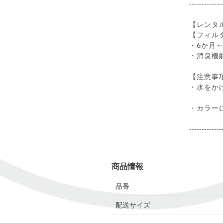
-------------
【レンタ
【フィル
・6か月～
・消臭機
【注意事
・水をか
・カラー
-------------
商品情報
品番
配送サイズ