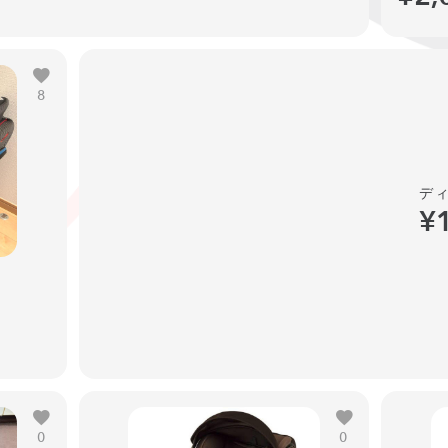
8
デ
¥
0
0