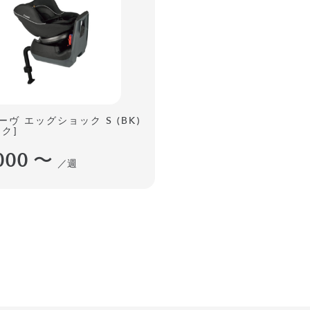
ーヴ エッグショック S (BK)
ク]
000
〜
／週