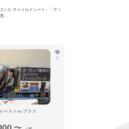
「コンビ チャイルドシート」「ディ
意。
3
ルベストecプラス
000
〜