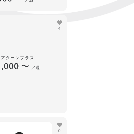
／週
4
ィアターンプラス
1,000
〜
／週
0