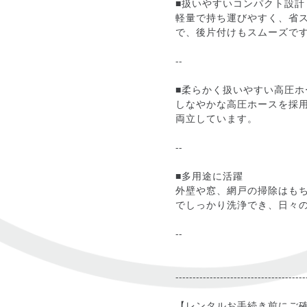
■扱いやすいコンパクト設計
軽量で持ち運びやすく、省
で、後片付けもスムーズで
--
■柔らかく扱いやすい高圧ホ
しなやかな高圧ホースを採
両立しています。
--
■多用途に活躍
外壁や窓、網戸の掃除はも
でしっかり洗浄でき、日々
--
--------------------------------------
【レンタルお手続き前にご