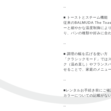
--
■ トーストとスチーム機能
従来のBALMUDA The
ーと細やかな温度制御によ
り、パンの種類や好みに合
--
■ 調理の幅を広げる使い方
「クラシックモード」では
ク（温め直し）やフランス
せることで、家庭のメニュ
--
■レンタルお手続き前にご確
カラーについての記載がな
--