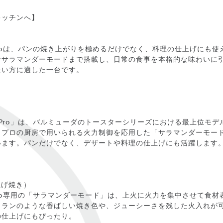
キッチンへ】
～
ster Proは、パンの焼き上がりを極めるだけでなく、料理の仕上げに
なサラマンダーモードまで搭載し、日常の食事を本格的な味わいに
たい方に適した一台です。
aster Pro」は、バルミューダのトースターシリーズにおける最上位
、プロの厨房で用いられる火力制御を応用した「サラマンダーモー
います。パンだけでなく、デザートや料理の仕上げにも活躍します
上げ焼き）
ster Pro専用の「サラマンダーモード」は、上火に火力を集中させて
トランのような香ばしい焼き色や、ジューシーさを残した火入れが
の仕上げにもぴったり。