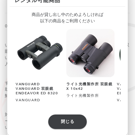
レンタル可能商品
商品が貸し出し中のためよろしければ
以下の商品をご利用ください
070052
「コンサート会場や野外フェスに持っていく双眼鏡はどれが
いいの？」GOOD DESIGN AWARD 2022受賞のニコンの双
眼鏡「PROSTAFF P7 10x30」は、倍率10倍と明るく見やす
い口径、鮮明な視界を実現するコーティングで、お目当ての
人や見えにくいステージもしっかりと捉えられます！
【明るく鮮明な視界を実現】
すべてのレンズとプリズムに多層膜コーティングを採用、補
VANGUARD
ライト光機製作所 双眼鏡
VANGUA
VANGUARD 双眼鏡
X 10x42
VANGU
助プリズムには高反射誘導体多層膜コーティングを施して、
ENDEAVOR ED 8320
ED 842
鮮明な視界と明るく自然な色調を実現します。
ライト光機製作所
VANGUARD
VANGU
【汚れにくいコーティングを採用】
対物レンズと接眼レンズにお手入れしやすい撥水・撥油性コ
ーティングを採用。皮脂や指紋がレンズに付着しにくく、付
閉じる
いても簡単に拭き取れます。