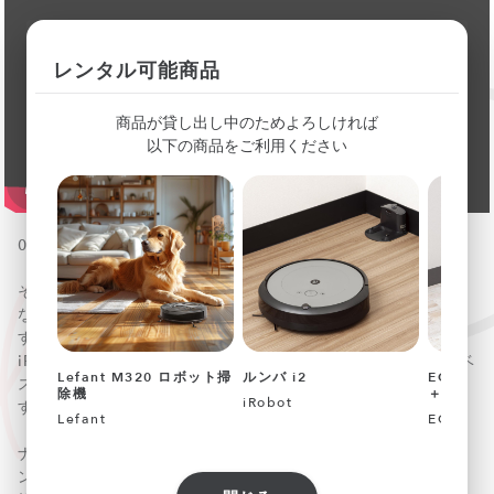
レンタル可能商品
商品が貸し出し中のためよろしければ
以下の商品をご利用ください
040157
そろそろうちも高性能ロボット掃除機を導入しようか
な……。部屋中をくまなく掃除して、ベッドの下のほこりも
すっきり! ルンバ600シリーズの10倍の吸引力を誇る
iRobot（アイロボット）の「ルンバ i2」は、性能と価格のベ
Lefant M320 ロボット掃
ルンバ i2
ECOVAC
ストバランスを誇るシンプルで使いやすいロボット掃除機で
除機
＋
iRobot
す。
Lefant
ECOVAC
ナビゲーションシステムを搭載しており、規則正しいパター
ンで動きながら、掃除するたびにお部屋の間取りを学習。広