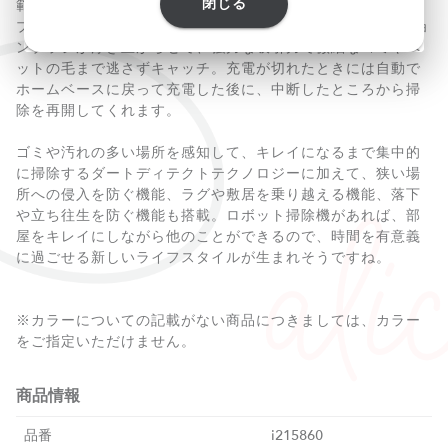
閉じる
範囲を効率的に無駄なく掃除できます。エッジクリーニング
ブラシでかき出したゴミは、2本のゴム製のデュアルアクショ
ンブラシが浮き上がらせて、強力な吸引力で微細なゴミやペ
ットの毛まで逃さずキャッチ。充電が切れたときには自動で
ホームベースに戻って充電した後に、中断したところから掃
除を再開してくれます。
ゴミや汚れの多い場所を感知して、キレイになるまで集中的
に掃除するダートディテクトテクノロジーに加えて、狭い場
所への侵入を防ぐ機能、ラグや敷居を乗り越える機能、落下
や立ち往生を防ぐ機能も搭載。ロボット掃除機があれば、部
屋をキレイにしながら他のことができるので、時間を有意義
に過ごせる新しいライフスタイルが生まれそうですね。
※カラーについての記載がない商品につきましては、カラー
をご指定いただけません。
商品情報
品番
i215860