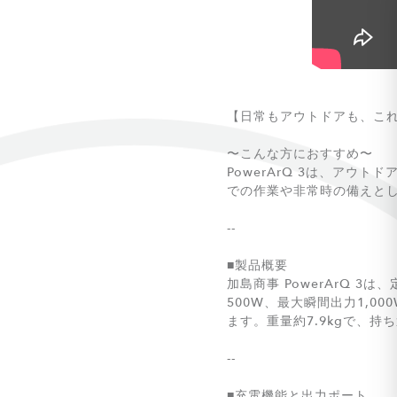
【日常もアウトドアも、こ
〜こんな方におすすめ〜
PowerArQ 3は、ア
での作業や非常時の備えと
--
■製品概要
加島商事 PowerArQ 3
500W、最大瞬間出力1,
ます。重量約7.9kgで、
--
■充電機能と出力ポート