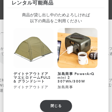
レンタル可能商品
商品が貸し出し中のためよろしければ
以下の商品をご利用ください
れ一台で電源をスマートに】
ウトドアから日常使いまで幅広く対応できるポータブル電源です。キャ
しても使いやすい設計で、初めてポータブル電源を使用する方にも
デイトナアウトドア
加島商事 PowerArQ
デイ
マエヒロドームPULS
mini 2
ONE
は、定格容量555Wh（150,000mAh）のバッテリーを搭載したポ
& グランドシート
307Wh/300W
ンド
000Wに対応し、正弦波出力によりノートパソコンや小型家電など幅
デイトナアウトドア
加島商事
デイ
持ち運びやすさと電源性能を両立しています。
閉じる