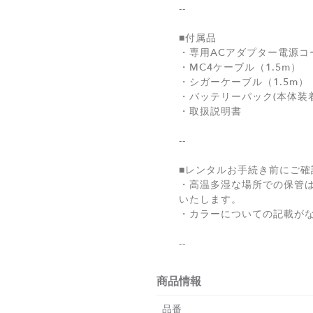
--
■付属品
・専用ACアダプター電源コ
・MC4ケーブル（1.5m）
・シガーケーブル（1.5m）
・バッテリーパック(本体装
・取扱説明書
--
■レンタルお手続き前にご確
・高温多湿な場所での保管
いたします。
・カラーについての記載が
商品情報
品番