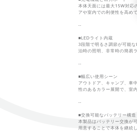
本体天面には最大15W対
アや室内での利便性を高めて
--
■LEDライト内蔵
3段階で明るさ調節が可能な
泊時の照明、非常時の簡易
--
■幅広い使用シーン
アウトドア、キャンプ、車
性のあるカラー展開で、室
--
■交換可能なバッテリー構造
本製品はバッテリー交換が
用意することで本体を継続