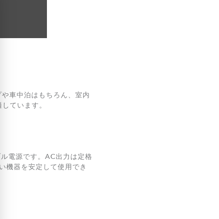
ンプや車中泊はもちろん、室内
適しています。
トナアウトドア
ティピー & グラ
ータブル電源です。AC出力は定格
シート
広い機器を安定して使用でき
トナアウトドア