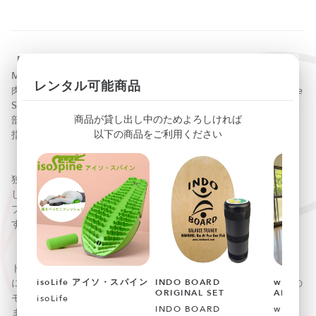
【革新的なEMSトレーニングベルト】
MYTREX「W FIT ACTIVE」は、自宅にいながら本格的な筋
レンタル可能商品
肉トレーニングを実現できる最新のEMS（Electrical Muscle
Stimulation）機器です。1台で腹筋・背筋・腕・脚など複数
商品が貸し出し中のためよろしければ
部位を同時に鍛えることができ、効率よく理想のボディを目
以下の商品をご利用ください
指せます。
【ダブル導電パッドで広範囲を刺激】
独自設計のW導電パッドを採用し、広範囲にわたって筋肉を
しっかりと刺激。表層筋だけでなくインナーマッスルにもア
プローチできるため、より効果的なトレーニングが可能で
す。
【20段階の強度調整と6つのモード】
トレーニングレベルに応じて20段階の強度調整が可能。さら
isoLife アイソ・スパイン
INDO BOARD
wise pro
に、「ウォームアップ」「脂肪燃焼」「筋力強化」など6つの
ORIGINAL SET
ADAPBA
モードを搭載しており、目的や体調に合わせた使い方ができ
isoLife
INDO BOARD
wise pro
ます。