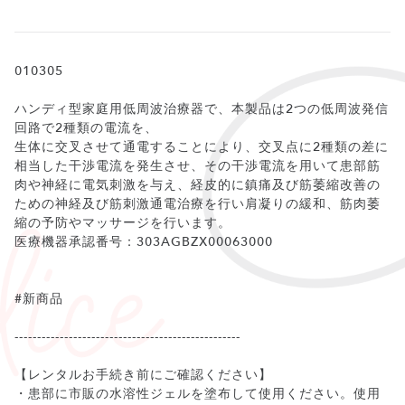
010305
ハンディ型家庭用低周波治療器で、本製品は2つの低周波発信
回路で2種類の電流を、
生体に交叉させて通電することにより、交叉点に2種類の差に
相当した干渉電流を発生させ、その干渉電流を用いて患部筋
肉や神経に電気刺激を与え、経皮的に鎮痛及び筋萎縮改善の
ための神経及び筋刺激通電治療を行い肩凝りの緩和、筋肉萎
縮の予防やマッサージを行います。
医療機器承認番号：303AGBZX00063000
#新商品
--------------------------------------------------
【レンタルお手続き前にご確認ください】
・患部に市販の水溶性ジェルを塗布して使用ください。使用