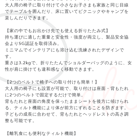
大人用の椅子に取り付けて小さなお子さまも家族と同じ目線
でテーブルを囲んだり、床に置いてピクニックやキャンプを
楽しんだりできます。
【家の中でもお出かけ先でも使える折りたたみ式】
持ち運びに適した重量と安全性・強度が両立し、製品安全協
会よりSG認証を取得済み。
ミニマムでインテリアにも溶け込む洗練されたデザインで
す。
重さは3.2kgで、折りたたんでショルダーバッグのように、女
性が肩に掛けても違和感なく移動できます。
【2つのベルトで椅子への取り付けも簡単！】
大人用の椅子にも設置が可能で、取り付けは座面・背もたれ
に2つのベルトで固定するだけで簡単。
背もたれと座面の角度を保ったままシートを後方に傾けられ
る、ティルト機能により体が前方にずれることを防ぎます。
子どもの成長に合わせて、背もたれとヘッドレストの高さ調
整も可能です。
【離乳食にも便利なティルト機能】