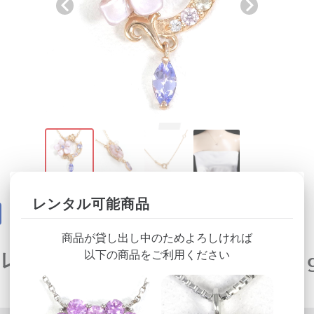
レンタル可能商品
商品が貸し出し中のためよろしければ
クレス パール 天然石 総重量約1.1g
以下の商品をご利用ください