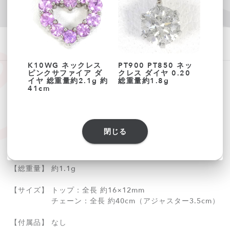
現在貸し出し中です
他のおすすめ商品はこちら
K10WG ネックレス
PT900 PT850 ネッ
14K
ピンクサファイア ダ
クレス ダイヤ 0.20
パー
イヤ 総重量約2.1g 約
総重量約1.8g
34.1
090442
41cm
【素材】 K10/ピンクゴールド
閉じる
【石目】 パール 天然石
【総重量】 約1.1g
【サイズ】 トップ：全長 約16×12mm
チェーン：全長 約40cm（アジャスター3.5cm）
【付属品】 なし