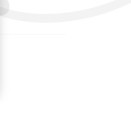
 YG ネックレス
ル 総重量約
g 約45cm