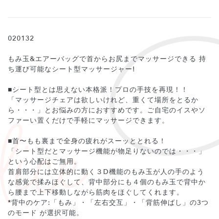
020132
もみ玉&エアーバッグで首からお尻までマッサージできる 持
ち運び可能なシート型マッサージャー!
■シート型とは思えない本格派！プロの手技を再現！！
「マッサージチェアは欲しいけれど、重くて場所をとるか
ら・・・」とお悩みの方におすすめです。ご自宅のイスやソ
ファーい置くだけで手軽にマッサージできます。
■首〜もも裏まで全身の疲れがスーッととれる！
「シート型だとマッサージ機能が物足りないのでは・・・」
という心配はご無用。
首肩部分には立体的に動く３D機能のもみ玉が人の手のよう
な感覚で揉みほぐして、背中部分にも４個のもみ玉で背中か
ら腰まで上下移動しながら筋肉をほぐしてくれます。
*背中のケア:「もみ」・「左右交互」・「背筋伸ばし」の3つ
のモード が選択可能。