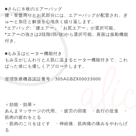
■さらに８枚のエアーバッグ
腰・骨盤周りとお尻部分には、エアーバッグが配置され、ぎ
ゅ〜と加圧と解放を心地良く繰り返します。
*エアバッグ:「腰エアー」「お尻エアー」が選択可能。
*エアーの強さは2段階(弱/強)から選択可能。座面は振動機能
付き。
■もみ玉はヒーター機能付き
もみ玉がじんわりと人肌に温まるヒーター機能付きで、こわ
ばった体にも優しくアプローチします。
管理医療機器認証番号：305AGBZX00033000
＜効能・効果＞
あんまマッサージの代用。・疲労の回復 ・血行の促進 ・
筋肉の疲れをとる
・筋肉のこりをほぐす ・神経痛、筋肉痛の痛みをやわらげ
る