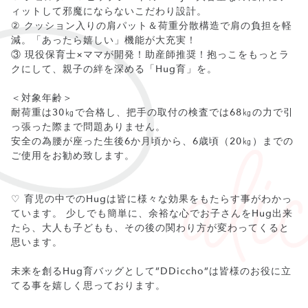
ィットして邪魔にならないこだわり設計。
② クッション入りの肩パット＆荷重分散構造で肩の負担を軽
減。「あったら嬉しい」機能が大充実！
③ 現役保育士×ママが開発！助産師推奨！抱っこをもっとラ
クにして、親子の絆を深める「Hug育」を。
＜対象年齢＞
耐荷重は30㎏で合格し、把手の取付の検査では68㎏の力で引
っ張った際まで問題ありません。
安全の為腰が座った生後6か月頃から、6歳頃（20㎏）までの
ご使用をお勧め致します。
♡ 育児の中でのHugは皆に様々な効果をもたらす事がわかっ
ています。 少しでも簡単に、余裕な心でお子さんをHug出来
たら、大人も子どもも、その後の関わり方が変わってくると
思います。
未来を創るHug育バッグとして”DDiccho”は皆様のお役に立
てる事を嬉しく思っております。