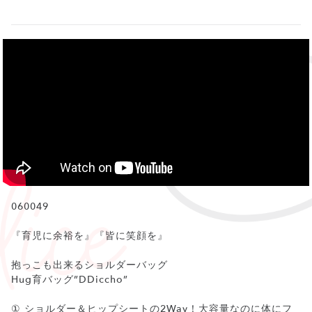
060049
『育児に余裕を』『皆に笑顔を』
抱っこも出来るショルダーバッグ
Hug育バッグ”DDiccho”
① ショルダー＆ヒップシートの2Way！大容量なのに体にフ