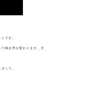
ットです。
って鳴き声が変わります。犬
しました。