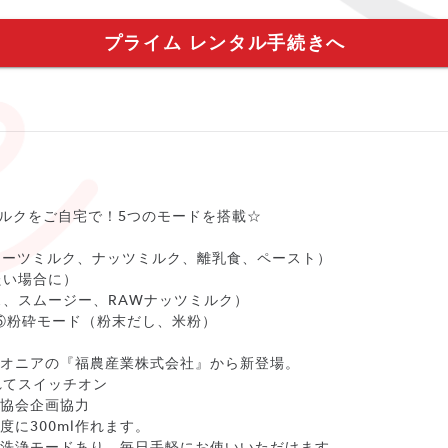
プライム レンタル手続きへ
ミルクをご自宅で！5つのモードを搭載☆
オーツミルク、ナッツミルク、離乳食、ペースト）
たい場合に）
、スムージー、RAWナッツミルク）
⑤粉砕モード（粉末だし、米粉）
イオニアの『福農産業株式会社』から新登場。
れてスイッチオン
ー協会企画協力
に300ml作れます。
・洗浄モードあり。毎日手軽にお使いいただけます。