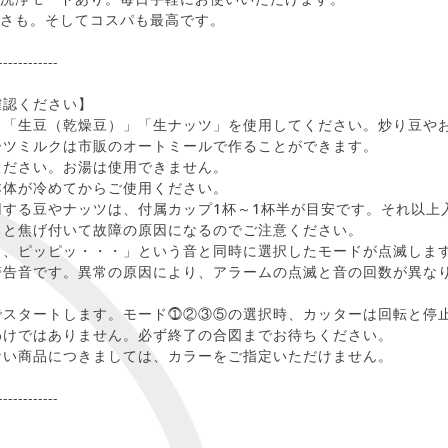
しさも。そしてコスパも最高です。
------------
確認ください】
、「生豆（乾燥豆）」「生ナッツ」を使用してください。炒り豆や
ーツミルクは市販のオートミールで作ることができます。
ください。お湯は使用できません。
本体が冷めてからご使用ください。
用する豆やナッツは、付属カップ1杯～1杯半が目安です。それ以上
ると焦げ付いて故障の原因になるのでご注意ください。
ッ、ピッピッ・・・」という音と同時に選択したモードが点滅しま
警告音です。異常の原因により、アラームの点滅と音の回数が異な
でスタートします。モード⓵②③⑤の選択時、カッターは回転と停
わけではありません。必ず終了の合図までお待ちください。
ない商品につきましては、カラーをご指定いただけません。
------------