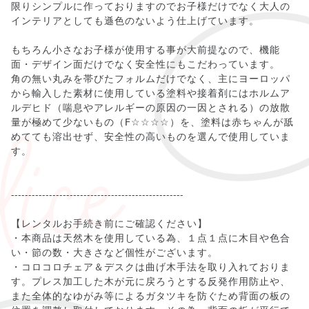
限りシンプルに作っておりますのでお子様だけでなく大人の
インテリアとしても遜色のないよう仕上げています。
もちろん小さなお子様が使用する事が大前提なので、機能
面・デザイン面だけでなく安全性にもこだわっています。
角の無い丸みを帯びたフォルムだけでなく、主にヨーロッパ
から輸入した素材に使用している塗料や接着剤にはホルムア
ルデヒド（喘息やアレルギーの原因の一因とされる）の放散
量が極めて少ないもの（F☆☆☆☆）を、塗料は赤ちゃんが舐
めてても溶出せず、安全性の高いものを選んで使用していま
す。
--------------------------------------------------
【レンタルお手続き前にご確認ください】
・本商品は天然木を使用している為、１点１点に木目や色合
い・節の数・大きさなど個性がございます。
・コロコロチェア＆デスクは曲げ木手法を取り入れておりま
す。プレス加工した木が元に戻ろうとする反発作用防止や、
また全体的なゆがみ等によるガタツキを防ぐため背面の板の