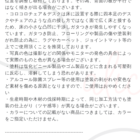
位置を調整し取付しております。その為、背面の板が平行で
はなく傾きが出る場合がございます。
・コロコロチェア＆デスクは床に設置する際に四本足のデス
クやチェアのような点の接し方ではなく面で広く床と接する
ため、床の小さな凸凹に干渉しガタつきが発生しやすくなっ
ています。ガタつき防止、フローリングや製品の傷や塗装剥
がれ防止の為に、ラグやカーペット、ジョイントマット等の
上でご使用頂くことを推奨しております。
・写真の色は撮影などの関係やモニターの発色の具合によっ
て実際のものと色が異なる場合がございます。
・塗料は塩化ビニール製品やゴム製品などに含まれる可塑剤
に反応し、溶解してしまう恐れがあります。
・アルコール除菌スプレー等の使用は塗装の剥がれや変色な
ど素材を傷める原因となりますので、ご使用はおやめくださ
い
・生産時期や木材の伐採時期によって、同じ加工方法でも塗
装の仕上がり（ツヤ感等）が異なる場合がございます。
・カラーについての記載がない商品につきましては、カラー
をご指定いただけません。
--------------------------------------------------