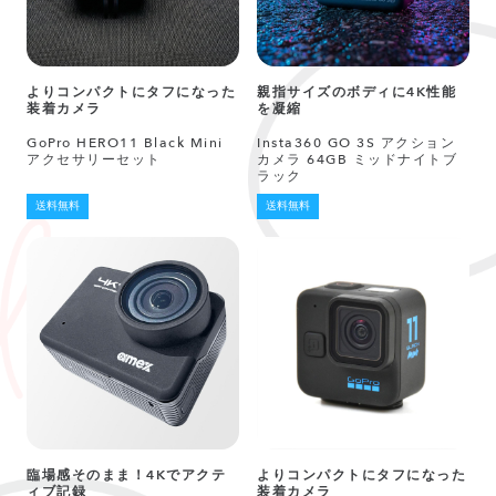
よりコンパクトにタフになった
親指サイズのボディに4K性能
装着カメラ
を凝縮
GoPro HERO11 Black Mini
Insta360 GO 3S アクション
アクセサリーセット
カメラ 64GB ミッドナイトブ
ラック
送料無料
送料無料
臨場感そのまま！4Kでアクテ
よりコンパクトにタフになった
ィブ記録
装着カメラ