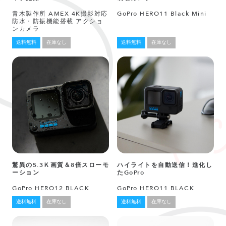
青木製作所 AMEX 4K撮影対応
GoPro HERO11 Black Mini
防水・防振機能搭載 アクショ
ンカメラ
送料無料
在庫なし
送料無料
在庫なし
驚異の5.3Ｋ画質＆8倍スローモ
ハイライトを自動送信！進化し
ーション
たGoPro
GoPro HERO12 BLACK
GoPro HERO11 BLACK
送料無料
在庫なし
送料無料
在庫なし