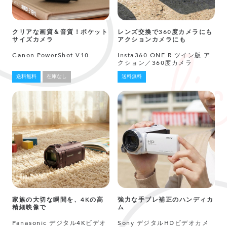
クリアな画質＆音質！ポケット
レンズ交換で360度カメラにも
サイズカメラ
アクションカメラにも
Canon PowerShot V10
Insta360 ONE R ツイン版 ア
クション／360度カメラ
送料無料
在庫なし
送料無料
家族の大切な瞬間を、4Kの高
強力な手ブレ補正のハンディカ
精細映像で
ム
Panasonic デジタル4Kビデオ
Sony デジタルHDビデオカメ