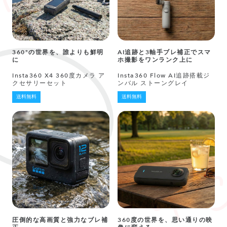
360°の世界を、誰よりも鮮明
AI追跡と3軸手ブレ補正でスマ
に
ホ撮影をワンランク上に
Insta360 X4 360度カメラ ア
Insta360 Flow AI追跡搭載ジ
クセサリーセット
ンバル ストーングレイ
送料無料
送料無料
圧倒的な高画質と強力なブレ補
360度の世界を、思い通りの映