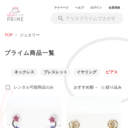
マイページ
ヘルプ
ログイン
会員登録
TOP
>
ジュエリー
プライム商品一覧
ンド
ネックレス
ブレスレット
イヤリング
ピアス
レンタル可能商品のみ
おすすめ順
絞り込み