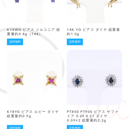
K14WG ピアス ジルコニア 総
14K YG ピアス ダイヤ 総重量
重量約0.4g（744）
約1.0g
送料無料
送料無料
K18YG ピアス ルビー ダイヤ
PT850 PT900 ピアス サファ
総重量約0.9g
イア 0.25 0.27 ダイヤ
0.09×2 総重量約2.2g
送料無料
送料無料