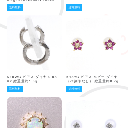
送料無料
送料無料
K10WG ピアス ダイヤ 0.08
K18YG ピアス ルビー ダイヤ
×2 総重量約1.5g
（ct刻印なし） 総重量約0.7g
送料無料
送料無料