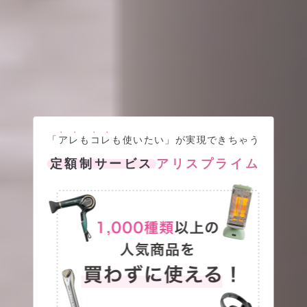
●●
●●
「
アレ
も
コレ
も使いたい」が実現できちゃう
定額制サービス
アリスプライム